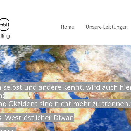
Home
Unsere Leistungen
h selbst und andere kennt, wird auch hie
n:
nd Okzident sind nicht mehr zu trennen.
s West-östlicher Diwan