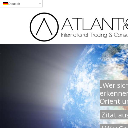
Deutsch
.
„Wer sic
erkenne
Orient u
Zitat au